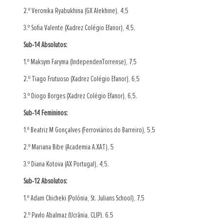
2.º Veronika Ryabukhina (GX Alekhine), 4,5
3.º Sofia Valente (Xadrez Colégio Efanor), 4,5.
Sub-14 Absolutos:
1.º Maksym Faryma (IndependenTorrense), 7,5
2.º Tiago Frutuoso (Xadrez Colégio Efanor), 6,5
3.º Diogo Borges (Xadrez Colégio Efanor), 6,5.
Sub-14 Femininos:
1.º Beatriz M Gonçalves (Ferroviários do Barreiro), 5,5
2.º Mariana Bibe (Academia A.XAT), 5
3.º Diana Kotova (AX Portugal), 4,5.
Sub-12 Absolutos:
1.º Adam Chicheki (Polónia, St. Julians School), 7,5
2.º Pavlo Abalmaz (Ucrânia, CLIP), 6,5