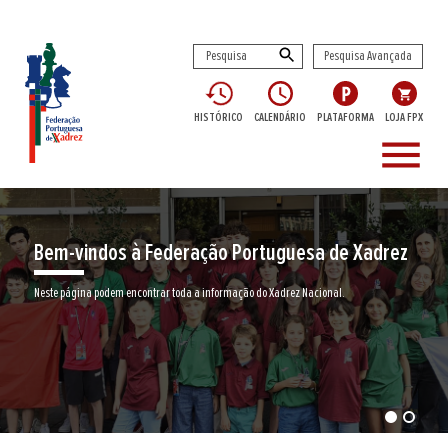
Pesquisa Avançada
HISTÓRICO
CALENDÁRIO
PLATAFORMA
LOJA FPX
menu
z
Encontre aqui o seu clube de Xadrez
Junte-se a nós neste jogo milenar