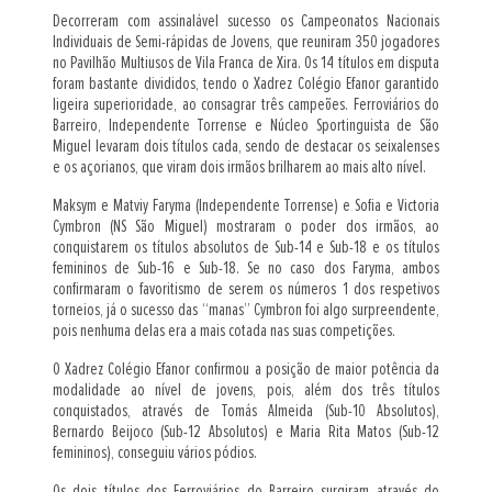
Decorreram com assinalável sucesso os Campeonatos Nacionais
Individuais de Semi-rápidas de Jovens, que reuniram 350 jogadores
no Pavilhão Multiusos de Vila Franca de Xira. Os 14 títulos em disputa
foram bastante divididos, tendo o Xadrez Colégio Efanor garantido
ligeira superioridade, ao consagrar três campeões. Ferroviários do
Barreiro, Independente Torrense e Núcleo Sportinguista de São
Miguel levaram dois títulos cada, sendo de destacar os seixalenses
e os açorianos, que viram dois irmãos brilharem ao mais alto nível.
Maksym e Matviy Faryma (Independente Torrense) e Sofia e Victoria
Cymbron (NS São Miguel) mostraram o poder dos irmãos, ao
conquistarem os títulos absolutos de Sub-14 e Sub-18 e os títulos
femininos de Sub-16 e Sub-18. Se no caso dos Faryma, ambos
confirmaram o favoritismo de serem os números 1 dos respetivos
torneios, já o sucesso das “manas” Cymbron foi algo surpreendente,
pois nenhuma delas era a mais cotada nas suas competições.
O Xadrez Colégio Efanor confirmou a posição de maior potência da
modalidade ao nível de jovens, pois, além dos três títulos
conquistados, através de Tomás Almeida (Sub-10 Absolutos),
Bernardo Beijoco (Sub-12 Absolutos) e Maria Rita Matos (Sub-12
femininos), conseguiu vários pódios.
Os dois títulos dos Ferroviários do Barreiro surgiram através do