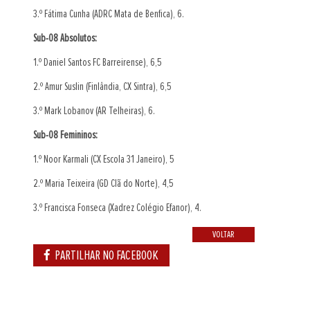
3.º Fátima Cunha (ADRC Mata de Benfica), 6.
Sub-08 Absolutos:
1.º Daniel Santos FC Barreirense), 6,5
2.º Amur Suslin (Finlândia, CX Sintra), 6,5
3.º Mark Lobanov (AR Telheiras), 6.
Sub-08 Femininos:
1.º Noor Karmali (CX Escola 31 Janeiro), 5
2.º Maria Teixeira (GD Clã do Norte), 4,5
3.º Francisca Fonseca (Xadrez Colégio Efanor), 4.
VOLTAR
PARTILHAR NO FACEBOOK