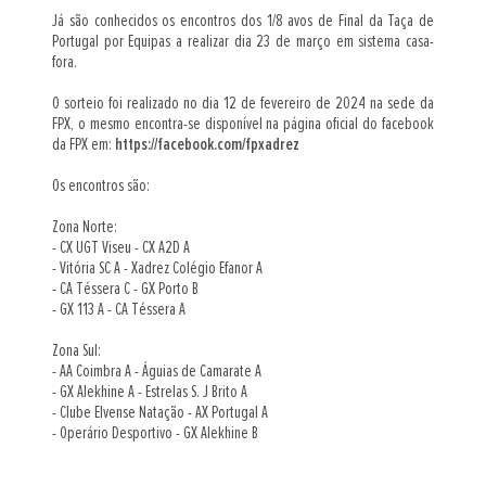
Já são conhecidos os encontros dos 1/8 avos de Final da Taça de 
Portugal por Equipas a realizar dia 23 de março em sistema casa-
fora.
O sorteio foi realizado no dia 12 de fevereiro de 2024 na sede da 
FPX, o mesmo encontra-se disponível na página oficial do facebook 
da FPX em: 
https://facebook.com/fpxadrez
Os encontros são:
Zona Norte:
- CX UGT Viseu - CX A2D A
- Vitória SC A - Xadrez Colégio Efanor A
- CA Téssera C - GX Porto B
- GX 113 A - CA Téssera A
Zona Sul:
- AA Coimbra A - Águias de Camarate A
- GX Alekhine A - Estrelas S. J Brito A
- Clube Elvense Natação - AX Portugal A
- Operário Desportivo - GX Alekhine B