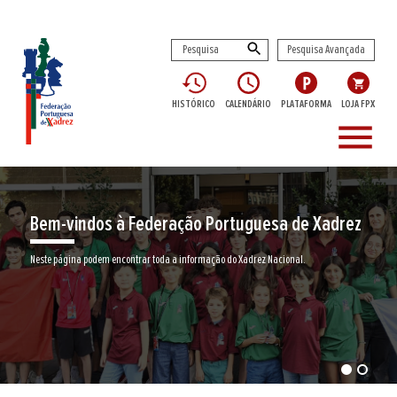
Pesquisa Avançada
HISTÓRICO
CALENDÁRIO
PLATAFORMA
LOJA FPX
menu
Bem-vindos à Federação Portuguesa de Xadrez
Neste página podem encontrar toda a informação do Xadrez Nacional.