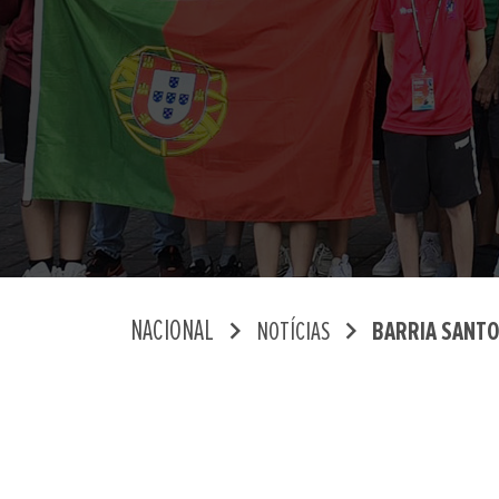
chevron_right
chevron_right
NACIONAL
NOTÍCIAS
BARRIA SANTOS