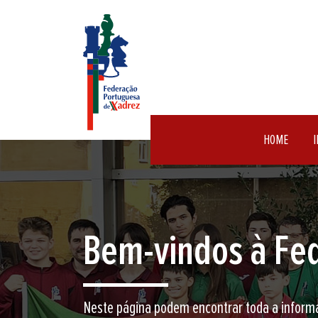
HOME
I
Encontre aqui o 
Junte-se a nós neste jogo milenar