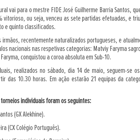
atural vai para o mestre FIDE José Guilherme Barria Santos, 
vitorioso, ou seja, venceu as sete partidas efetuadas, e tr
o e quinto classificados.
is irmãos, recentemente naturalizados portugueses, e atual
tulos nacionais nas respetivas categorias: Matviy Faryma sag
 Faryma, conquistou a coroa absoluta em Sub-10.
duais, realizados no sábado, dia 14 de maio, seguem-se os
tir das 10.30 horas. Em ação estarão 21 equipas da categ
orneios individuais foram os seguintes:
antos (GX Alekhine).
ira (CX Colégio Português).