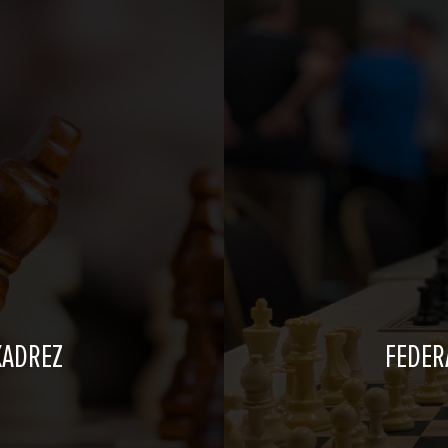
XADREZ
FEDER