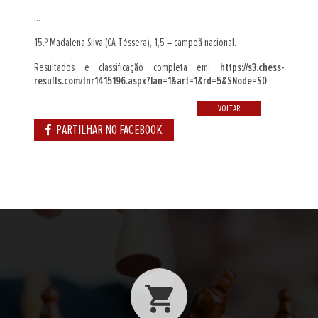
...
15.º Madalena Silva (CA Téssera), 1,5 – campeã nacional.
Resultados e classificação completa em:
https://s3.chess-
results.com/tnr1415196.aspx?lan=1&art=1&rd=5&SNode=S0
VOLTAR
PARTILHAR NO FACEBOOK