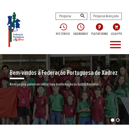
Pesquisa Avançada
HISTÓRICO
CALENDÁRIO
PLATAFORMA
LOJA FPX
menu
Bem-vindos à Federação Portuguesa de Xadrez
Neste página podem encontrar toda a informação do Xadrez Nacional.