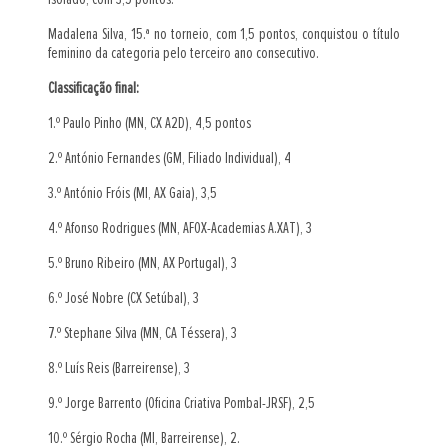
Madalena Silva, 15.ª no torneio, com 1,5 pontos, conquistou o título
feminino da categoria pelo terceiro ano consecutivo.
Classificação final:
1.º Paulo Pinho (MN, CX A2D), 4,5 pontos
2.º António Fernandes (GM, Filiado Individual), 4
3.º António Fróis (MI, AX Gaia), 3,5
4.º Afonso Rodrigues (MN, AFOX-Academias A.XAT), 3
5.º Bruno Ribeiro (MN, AX Portugal), 3
6.º José Nobre (CX Setúbal), 3
7.º Stephane Silva (MN, CA Téssera), 3
8.º Luís Reis (Barreirense), 3
9.º Jorge Barrento (Oficina Criativa Pombal-JRSF), 2,5
10.º Sérgio Rocha (MI, Barreirense), 2.