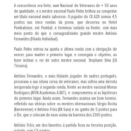
A concorrência era forte, num Nacional de Veteranos de + 50 anos
de qualidade, e o mestre nacional Paulo Pinho brilhou ao conquistar
um título nacional muito saboroso. O jogador do CX A2D somou 4,5
pontos nas cinco rondas da prova, que decorreu no Hotel
Pombalense, em Pombal, e terminou isolado na frente, com mais
meio ponto do que o consagradíssimo grande mestre António
Fernandes (Filiado Individual).
Paulo Pinho entrou na quinta e última ronda com a obrigação de
vencer, para manter o primeiro lugar, e conseguiu o objetivo, ao
fazer inclinar o rei de outro mestre nacional, Stephane Silva (CA
Téssera).
António Fernandes, o mais titulado jogador do xadrez português,
procurava a sua oitava coroa de veteranos, mas sofreu uma derrota
inesperada logo à segunda ronda, frente ao mestre nacional Afonso
Rodrigues (AFOX-Academias A.XAT), e comprometeu aí as hipóteses
do primeiro lugar. Ainda assim, Fernandes assinou um bom torneio,
refletido nas vitórias sobre os mestres internacionais Sérgio Rocha
(Barreirense) e António Fróis (AX Gaia) e no ganho de 5 pontos para
o Elo, que o colocam de novo acima da barreira dos 2300 pontos.
António Fróis, um dos favoritos à partida ficou na terceira posição,
isolado, com 3,5 pontos.