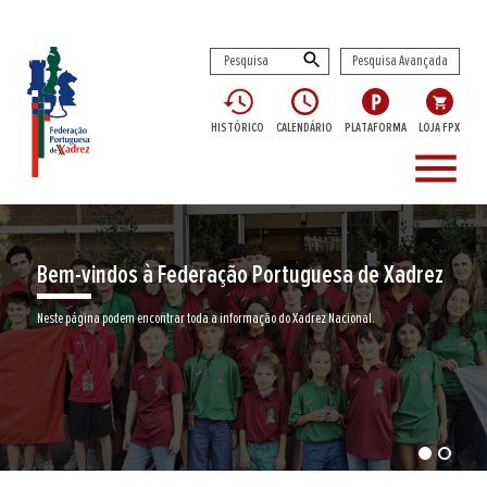
Pesquisa Avançada
HISTÓRICO
CALENDÁRIO
PLATAFORMA
LOJA FPX
menu
Bem-vindos à Federação Portuguesa de Xadrez
Neste página podem encontrar toda a informação do Xadrez Nacional.