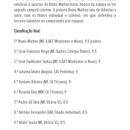
celebrou o sucesso de Bruno Martins horas depois da equipa se ter
sagrado campeã coletiva. O próprio Bruno Martins saiu de Odivelas a
sorrir, com os títulos individual e coletivo, ele que defendeu o
terceiro tabuleiro no campeonato por equipas.
Classificação final:
1.º Bruno Martins (MF, A.XAT Montemor-o-Novo), 9,5 pontos
2.º José Francisco Veiga (MI, Xadrez Colégio Efanor), 9,5
3.º José Guilherme Santos (MF. A.XAT Montemor-o-Novo), 9
4.º Lutuima Amaro (Angola, CAC Pontinha), 9
5.º Gustavo Ribeiro (MF, CA Téssera), 9
6.º Ricardo Dias (MN, CA Téssera), 9
7.º Pedro Gil Silva (MF, Vitória SC), 8,5
8.º António Fernandes (GM, Filiado Individual), 8,5
9.º André Sousa (MI, Vitória SC), 8,5