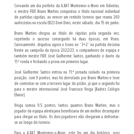
Coroando um dia perfeito da A.XAT Montemor-o-Novo em Odivelas,
o mestre FIDE Bruno Martins conquistou o título nacional individual
de partidas rápidas, ao vencer um renhido torneio que reuniu 260
xadrezistas na escola EB23 Dom Dinis, neste sábado, dia 15 de junho.
Bruno Martins chegou ao título de rápidas pela segunda vez,
repetindo o sucesso conseguido há duas épocas, em Viseu.
Curiosamente, disputou agora o trono no “3+2” na partida decisiva
frente ao campeão da época 2022/23, o companheiro de equipa e
também mestre FIDE José Guilherme Santos, ganhando o duelo da
11.ª ronda e fechando a prova em primeiro lugar.
José Guilherme Santos entrou na 11.ª jornada isolado na primeira
posição, com 9 pontos, mas foi derrotado por Bruno Martins e teve
de contentar-se com a terceiro lugar do pódio, já que o segundo foi
para o mestre internacional José Francisco Veiga (Xadrez Colégio
Efanor).
Veiga somou 9,5 pontos, tantos quantos Bruno Martins, mas o
jogador da equipa alentejana beneficiaria de um melhor desempate
para chegar ao título. Os dois jogadores não chegaram a defrontar-
se ao longo do torneio.
Para a A.XAT Montemor-o-Novo, este foi um dia histórico, pois