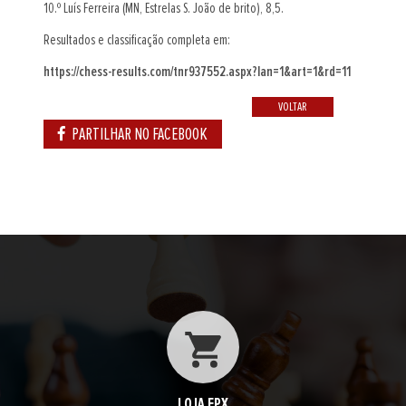
10.º Luís Ferreira (MN, Estrelas S. João de brito), 8,5.
Resultados e classificação completa em:
https://chess-results.com/tnr937552.aspx?lan=1&art=1&rd=11
VOLTAR
PARTILHAR NO FACEBOOK
LOJA FPX