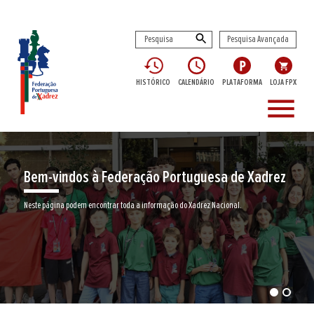
Pesquisa Avançada
HISTÓRICO
CALENDÁRIO
PLATAFORMA
LOJA FPX
menu
Bem-vindos à Federação Portuguesa de Xadrez
Neste página podem encontrar toda a informação do Xadrez Nacional.