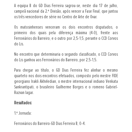
A equipa B do GD Dias Ferreira sagrou-se, neste dia 17 de julho,
campeã nacional da 2.ª Divisão, após vencer a Fase Final, que juntou
os três vencedores de série no Centro de Arte de Ovar.
Os matosinhenses venceram os dois encontros disputados, o
primeiro dos quais pela diferença máxima (4-0), frente aos
Ferroviários do Barreiro, e o outro por 2,5-1,5, perante o CCD Corvos
do Lis.
No encontro que determinaria o segundo classificado, o CCD Corvos
do Lis ganhou aos Ferroviários do Barreiro, por 2,5-1,5.
Para chegar ao título, o GD Dias Ferreira fez alinhar o mesmo
quarteto nos dois encontros efetuados, composto pelo mestre FIDE
georgiano Irakli Akhvledian, o mestre internacional indiano Venkata
Sankrantipati, o brasileiro Guilherme Borges e o romeno Gabriel-
Razvan Iagar.
Resultados:
1.ª Jornada:
Ferroviários do Barreiro-GD Dias Ferreira B, 0-4.