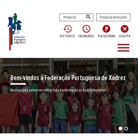
Pesquisa Avançada
HISTÓRICO
CALENDÁRIO
PLATAFORMA
LOJA FPX
menu
Bem-vindos à Federação Portuguesa de Xadrez
Neste página podem encontrar toda a informação do Xadrez Nacional.