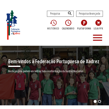
Pesquisa Avançada
HISTÓRICO
CALENDÁRIO
PLATAFORMA
LOJA FPX
menu
Bem-vindos à Federação Portuguesa de Xadrez
Neste página podem encontrar toda a informação do Xadrez Nacional.