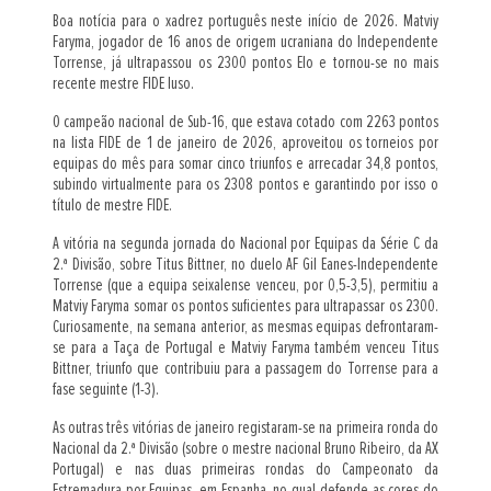
Boa notícia para o xadrez português neste início de 2026. Matviy
Faryma, jogador de 16 anos de origem ucraniana do Independente
Torrense, já ultrapassou os 2300 pontos Elo e tornou-se no mais
recente mestre FIDE luso.
O campeão nacional de Sub-16, que estava cotado com 2263 pontos
na lista FIDE de 1 de janeiro de 2026, aproveitou os torneios por
equipas do mês para somar cinco triunfos e arrecadar 34,8 pontos,
subindo virtualmente para os 2308 pontos e garantindo por isso o
título de mestre FIDE.
A vitória na segunda jornada do Nacional por Equipas da Série C da
2.ª Divisão, sobre Titus Bittner, no duelo AF Gil Eanes-Independente
Torrense (que a equipa seixalense venceu, por 0,5-3,5), permitiu a
Matviy Faryma somar os pontos suficientes para ultrapassar os 2300.
Curiosamente, na semana anterior, as mesmas equipas defrontaram-
se para a Taça de Portugal e Matviy Faryma também venceu Titus
Bittner, triunfo que contribuiu para a passagem do Torrense para a
fase seguinte (1-3).
As outras três vitórias de janeiro registaram-se na primeira ronda do
Nacional da 2.ª Divisão (sobre o mestre nacional Bruno Ribeiro, da AX
Portugal) e nas duas primeiras rondas do Campeonato da
Estremadura por Equipas, em Espanha, no qual defende as cores do