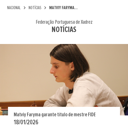
chevron_right
chevron_right
NACIONAL
NOTÍCIAS
MATVIY FARYMA...
Federação Portuguesa de Xadrez
NOTÍCIAS
Matviy Faryma garante título de mestre FIDE
18/01/2026