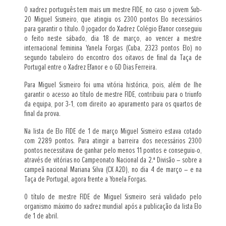
O xadrez português tem mais um mestre FIDE, no caso o jovem Sub-
20 Miguel Sismeiro, que atingiu os 2300 pontos Elo necessários
para garantir o título. O jogador do Xadrez Colégio Efanor conseguiu
o feito neste sábado, dia 18 de março, ao vencer a mestre
internacional feminina Yanela Forgas (Cuba, 2323 pontos Elo) no
segundo tabuleiro do encontro dos oitavos de final da Taça de
Portugal entre o Xadrez Efanor e o GD Dias Ferreira.
Para Miguel Sismeiro foi uma vitória histórica, pois, além de lhe
garantir o acesso ao título de mestre FIDE, contribuiu para o triunfo
da equipa, por 3-1, com direito ao apuramento para os quartos de
final da prova.
Na lista de Elo FIDE de 1 de março Miguel Sismeiro estava cotado
com 2289 pontos. Para atingir a barreira dos necessários 2300
pontos necessitava de ganhar pelo menos 11 pontos e conseguiu-o,
através de vitórias no Campeonato Nacional da 2.ª Divisão – sobre a
campeã nacional Mariana Silva (CX A2D), no dia 4 de março – e na
Taça de Portugal, agora frente a Yonela Forgas.
O título de mestre FIDE de Miguel Sismeiro será validado pelo
organismo máximo do xadrez mundial após a publicação da lista Elo
de 1 de abril.