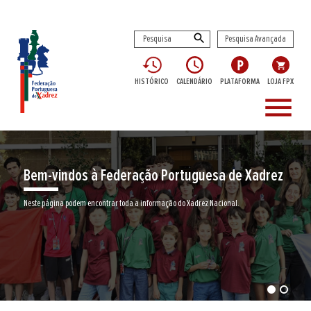
Pesquisa Avançada
HISTÓRICO
CALENDÁRIO
PLATAFORMA
LOJA FPX
menu
Bem-vindos à Federação Portuguesa de Xadrez
Neste página podem encontrar toda a informação do Xadrez Nacional.