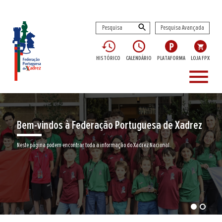
Pesquisa Avançada
HISTÓRICO
CALENDÁRIO
PLATAFORMA
LOJA FPX
menu
dos à Federação Portuguesa de Xadrez
Encontr
podem encontrar toda a informação do Xadrez Nacional.
Junte-se a nós