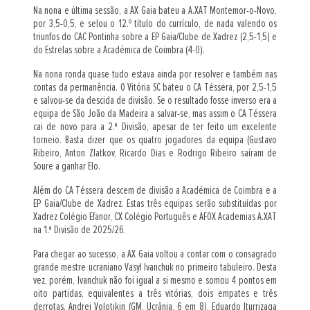
Na nona e última sessão, a AX Gaia bateu a A.XAT Montemor-o-Novo,
por 3,5-0,5, e selou o 12.º título do currículo, de nada valendo os
triunfos do CAC Pontinha sobre a EP Gaia/Clube de Xadrez (2,5-1,5) e
do Estrelas sobre a Académica de Coimbra (4-0).
Na nona ronda quase tudo estava ainda por resolver e também nas
contas da permanência. O Vitória SC bateu o CA Téssera, por 2,5-1,5
e salvou-se da descida de divisão. Se o resultado fosse inverso era a
equipa de São João da Madeira a salvar-se, mas assim o CA Téssera
cai de novo para a 2.ª Divisão, apesar de ter feito um excelente
torneio. Basta dizer que os quatro jogadores da equipa (Gustavo
Ribeiro, Anton Zlatkov, Ricardo Dias e Rodrigo Ribeiro saíram de
Soure a ganhar Elo.
Além do CA Téssera descem de divisão a Académica de Coimbra e a
EP Gaia/Clube de Xadrez. Estas três equipas serão substituídas por
Xadrez Colégio Efanor, CX Colégio Português e AFOX Academias A.XAT
na 1.ª Divisão de 2025/26.
Para chegar ao sucesso, a AX Gaia voltou a contar com o consagrado
grande mestre ucraniano Vasyl Ivanchuk no primeiro tabuleiro. Desta
vez, porém, Ivanchuk não foi igual a si mesmo e somou 4 pontos em
oito partidas, equivalentes a três vitórias, dois empates e três
derrotas. Andrei Volotikin (GM, Ucrânia, 6 em 8), Eduardo Iturrizaga