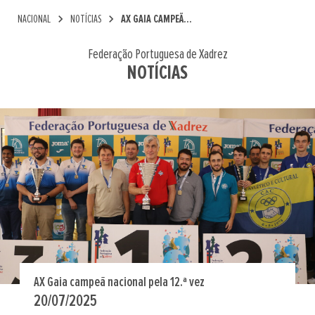
chevron_right
chevron_right
NACIONAL
NOTÍCIAS
AX GAIA CAMPEÃ...
Federação Portuguesa de Xadrez
NOTÍCIAS
AX Gaia campeã nacional pela 12.ª vez
20/07/2025