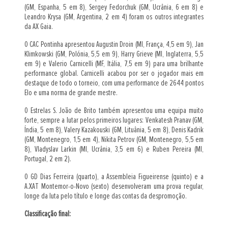
(GM, Espanha, 5 em 8), Sergey Fedorchuk (GM, Ucrânia, 6 em 8) e
Leandro Krysa (GM, Argentina, 2 em 4) foram os outros integrantes
da AX Gaia.
O CAC Pontinha apresentou Augustin Droin (MI, França, 4,5 em 9), Jan
Klimkowski (GM, Polónia, 5,5 em 9), Harry Grieve (MI, Inglaterra, 5,5
em 9) e Valerio Carnicelli (MF, Itália, 7,5 em 9) para uma brilhante
performance global. Carnicelli acabou por ser o jogador mais em
destaque de todo o torneio, com uma performance de 2644 pontos
Elo e uma norma de grande mestre.
O Estrelas S. João de Brito também apresentou uma equipa muito
forte, sempre a lutar pelos primeiros lugares: Venkatesh Pranav (GM,
Índia, 5 em 8), Valery Kazakouski (GM, Lituânia, 5 em 8), Denis Kadrik
(GM, Montenegro, 1,5 em 4), Nikita Petrov (GM, Montenegro, 5,5 em
8), Vladyslav Larkin (MI, Ucrânia, 3,5 em 6) e Ruben Pereira (MI,
Portugal, 2 em 2).
O GD Dias Ferreira (quarto), a Assembleia Figueirense (quinto) e a
A.XAT Montemor-o-Novo (sexto) desenvolveram uma prova regular,
longe da luta pelo título e longe das contas da despromoção.
Classificação final: