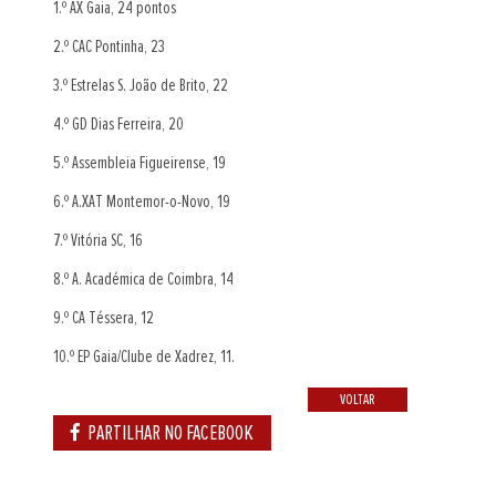
1.º AX Gaia, 24 pontos
2.º CAC Pontinha, 23
3.º Estrelas S. João de Brito, 22
4.º GD Dias Ferreira, 20
5.º Assembleia Figueirense, 19
6.º A.XAT Montemor-o-Novo, 19
7.º Vitória SC, 16
8.º A. Académica de Coimbra, 14
9.º CA Téssera, 12
10.º EP Gaia/Clube de Xadrez, 11.
VOLTAR
PARTILHAR NO FACEBOOK