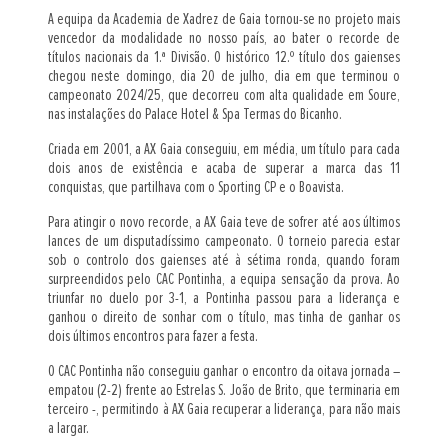
A equipa da Academia de Xadrez de Gaia tornou-se no projeto mais
vencedor da modalidade no nosso país, ao bater o recorde de
títulos nacionais da 1.ª Divisão. O histórico 12.º título dos gaienses
chegou neste domingo, dia 20 de julho, dia em que terminou o
campeonato 2024/25, que decorreu com alta qualidade em Soure,
nas instalações do Palace Hotel & Spa Termas do Bicanho.
Criada em 2001, a AX Gaia conseguiu, em média, um título para cada
dois anos de existência e acaba de superar a marca das 11
conquistas, que partilhava com o Sporting CP e o Boavista.
Para atingir o novo recorde, a AX Gaia teve de sofrer até aos últimos
lances de um disputadíssimo campeonato. O torneio parecia estar
sob o controlo dos gaienses até à sétima ronda, quando foram
surpreendidos pelo CAC Pontinha, a equipa sensação da prova. Ao
triunfar no duelo por 3-1, a Pontinha passou para a liderança e
ganhou o direito de sonhar com o título, mas tinha de ganhar os
dois últimos encontros para fazer a festa.
O CAC Pontinha não conseguiu ganhar o encontro da oitava jornada –
empatou (2-2) frente ao Estrelas S. João de Brito, que terminaria em
terceiro -, permitindo à AX Gaia recuperar a liderança, para não mais
a largar.