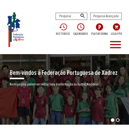
Pesquisa Avançada
HISTÓRICO
CALENDÁRIO
PLATAFORMA
LOJA FPX
menu
Bem-vindos à Federação Portuguesa de Xadrez
Neste página podem encontrar toda a informação do Xadrez Nacional.