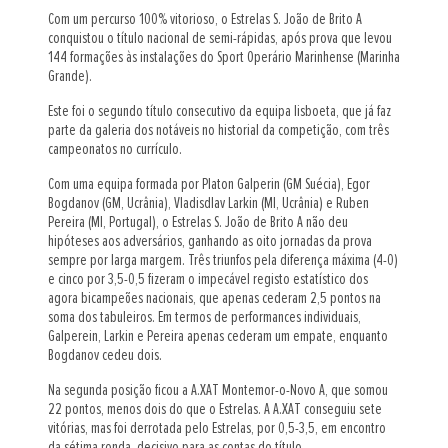
Com um percurso 100% vitorioso, o Estrelas S. João de Brito A
conquistou o título nacional de semi-rápidas, após prova que levou
144 formações às instalações do Sport Operário Marinhense (Marinha
Grande).
Este foi o segundo título consecutivo da equipa lisboeta, que já faz
parte da galeria dos notáveis no historial da competição, com três
campeonatos no currículo.
Com uma equipa formada por Platon Galperin (GM Suécia), Egor
Bogdanov (GM, Ucrânia), Vladisdlav Larkin (MI, Ucrânia) e Ruben
Pereira (MI, Portugal), o Estrelas S. João de Brito A não deu
hipóteses aos adversários, ganhando as oito jornadas da prova
sempre por larga margem. Três triunfos pela diferença máxima (4-0)
e cinco por 3,5-0,5 fizeram o impecável registo estatístico dos
agora bicampeões nacionais, que apenas cederam 2,5 pontos na
soma dos tabuleiros. Em termos de performances individuais,
Galperein, Larkin e Pereira apenas cederam um empate, enquanto
Bogdanov cedeu dois.
Na segunda posição ficou a A.XAT Montemor-o-Novo A, que somou
22 pontos, menos dois do que o Estrelas. A A.XAT conseguiu sete
vitórias, mas foi derrotada pelo Estrelas, por 0,5-3,5, em encontro
da sétima ronda, decisivo para as contas do título.