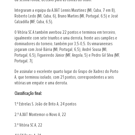
Integraram a equipa da A.XAT Lennis Masrtinez (MI, Cuba, 7 em 8),
Roberto Ledo (MI, Cuba, 6), Bruno Martins (MI, Portugal, 6,5) e José
Calzadilla (MF, Cuba, 6,5).
O Vitória SC A também averbou 22 pontos e terminou em terceiro,
igualmente com sete triunfos e uma derrota, frente aos campões e
dominadores do torneio, também por 3,5-0,5. Os vimaranenses
jogaram com José Bárria (MI, Portugal, 6,5), André Sousa (MI,
Portugal, 6,5), Figueiredo Júnior (MF, Angola, 5) e Pedro Gil Silva (MF,
Portugal, 7(.
De assinalar o excelente quarto lugar do Grupo de Xadrez do Porto
A, que terminou isolado, com 21 pontos, correspondentes a seis
vitórias um empate e uma derrota.
Classificação final:
1.º Estrelas S. João de Brito A, 24 pontos
2.º A.XAT Montemor-o-Novo A, 22
3.º Vitória SC A, 22