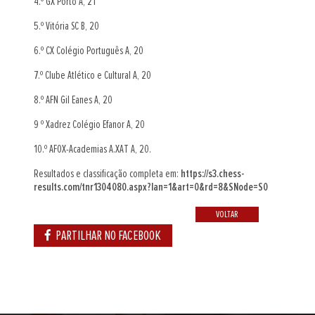
4.º GX Porto A, 21
5.º Vitória SC B, 20
6.º CX Colégio Português A, 20
7.º Clube Atlético e Cultural A, 20
8.º AFN Gil Eanes A, 20
9 º Xadrez Colégio Efanor A, 20
10.º AFOX-Academias A.XAT A, 20.
Resultados e classificação completa em:
https://s3.chess-
results.com/tnr1304080.aspx?lan=1&art=0&rd=8&SNode=S0
VOLTAR
PARTILHAR NO FACEBOOK