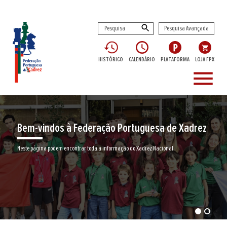
Pesquisa Avançada
HISTÓRICO
CALENDÁRIO
PLATAFORMA
LOJA FPX
menu
Bem-vindos à Federação Portuguesa de Xadrez
Neste página podem encontrar toda a informação do Xadrez Nacional.