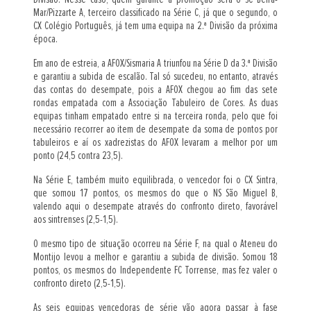
Mar/Pizzarte A, terceiro classificado na Série C, já que o segundo, o
CX Colégio Português, já tem uma equipa na 2.ª Divisão da próxima
época.
Em ano de estreia, a AFOX/Sismaria A triunfou na Série D da 3.ª Divisão
e garantiu a subida de escalão. Tal só sucedeu, no entanto, através
das contas do desempate, pois a AFOX chegou ao fim das sete
rondas empatada com a Associação Tabuleiro de Cores. As duas
equipas tinham empatado entre si na terceira ronda, pelo que foi
necessário recorrer ao item de desempate da soma de pontos por
tabuleiros e aí os xadrezistas do AFOX levaram a melhor por um
ponto (24,5 contra 23,5).
Na Série E, também muito equilibrada, o vencedor foi o CX Sintra,
que somou 17 pontos, os mesmos do que o NS São Miguel B,
valendo aqui o desempate através do confronto direto, favorável
aos sintrenses (2,5-1,5).
O mesmo tipo de situação ocorreu na Série F, na qual o Ateneu do
Montijo levou a melhor e garantiu a subida de divisão. Somou 18
pontos, os mesmos do Independente FC Torrense, mas fez valer o
confronto direto (2,5-1,5).
As seis equipas vencedoras de série vão agora passar à fase