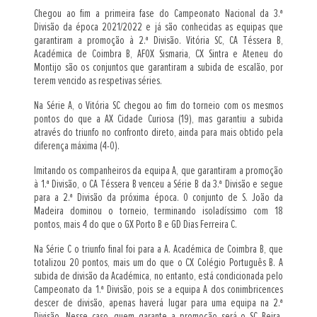
Chegou ao fim a primeira fase do Campeonato Nacional da 3.ª
Divisão da época 2021/2022 e já são conhecidas as equipas que
garantiram a promoção à 2.ª Divisão. Vitória SC, CA Téssera B,
Académica de Coimbra B, AFOX Sismaria, CX Sintra e Ateneu do
Montijo são os conjuntos que garantiram a subida de escalão, por
terem vencido as respetivas séries.
Na Série A, o Vitória SC chegou ao fim do torneio com os mesmos
pontos do que a AX Cidade Curiosa (19), mas garantiu a subida
através do triunfo no confronto direto, ainda para mais obtido pela
diferença máxima (4-0).
Imitando os companheiros da equipa A, que garantiram a promoção
à 1.ª Divisão, o CA Téssera B venceu a Série B da 3.ª Divisão e segue
para a 2.ª Divisão da próxima época. O conjunto de S. João da
Madeira dominou o torneio, terminando isoladíssimo com 18
pontos, mais 4 do que o GX Porto B e GD Dias Ferreira C.
Na Série C o triunfo final foi para a A. Académica de Coimbra B, que
totalizou 20 pontos, mais um do que o CX Colégio Português B. A
subida de divisão da Académica, no entanto, está condicionada pelo
Campeonato da 1.ª Divisão, pois se a equipa A dos conimbricences
descer de divisão, apenas haverá lugar para uma equipa na 2.ª
Divisão. Nesse caso, quem garante a promoção será o SC Beira-