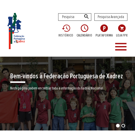
Pesquisa Avançada
HISTÓRICO
CALENDÁRIO
PLATAFORMA
LOJA FPX
menu
Bem-vindos à Federação Portuguesa de Xadrez
Neste página podem encontrar toda a informação do Xadrez Nacional.