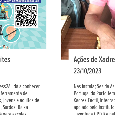
ites
Ações de Xadre
23/10/2023
ess2All dá a conhecer
Nas instalações da A
o ferramenta de
Portugal do Porto te
s, jovens e adultos de
Xadrez Táctil, integr
s, Surdos, Baixa
apoiado pelo Institut
é para escolas,
Juventude (IPDJ) e pel