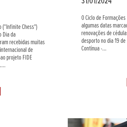
31/01/2024
O Ciclo de Formações c
algumas datas marcad
 ("Infinite Chess")
renovações de cédulas
o Dia da
desporto no dia 19 de
oram recebidas muitas
Contínua -...
nternacional de
 ao projeto FIDE
...