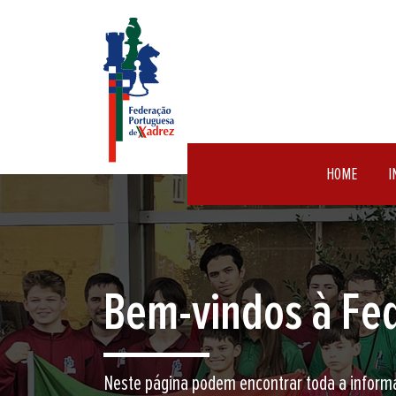
HOME
I
Encontre aqui o 
Junte-se a nós neste jogo milenar