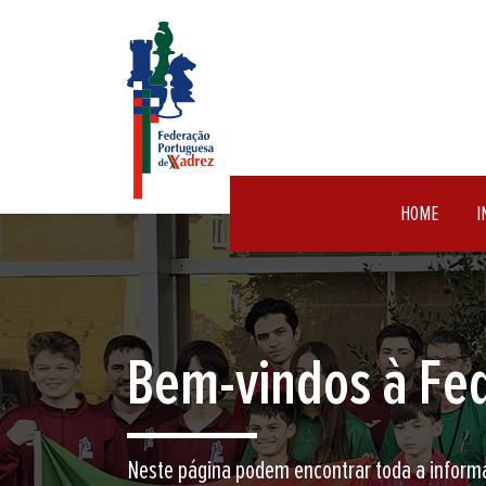
HOME
I
Encontre aqui o 
Junte-se a nós neste jogo milenar