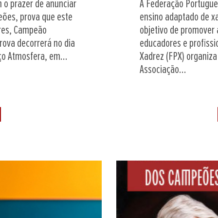
 o prazer de anunciar
A Federação Portugue
eões, prova que este
ensino adaptado de x
ires, Campeão
objetivo de promover a
rova decorrerá no dia
educadores e profissi
ço Atmosfera, em...
Xadrez (FPX) organiz
Associação...