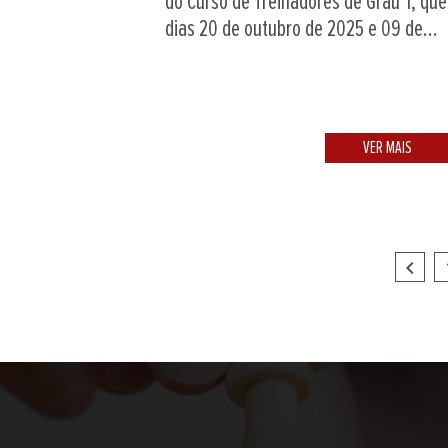
do Curso de Treinadores de Grau 1, que
dias 20 de outubro de 2025 e 09 de...
VER MAIS
navigate_before