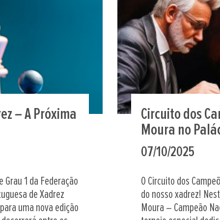
rez – A Próxima
Circuito dos C
Moura no Palác
07/10/2025
e Grau 1 da Federação
O Circuito dos Campe
tuguesa de Xadrez
do nosso xadrez! Nes
s para uma nova edição
Moura – Campeão Nac