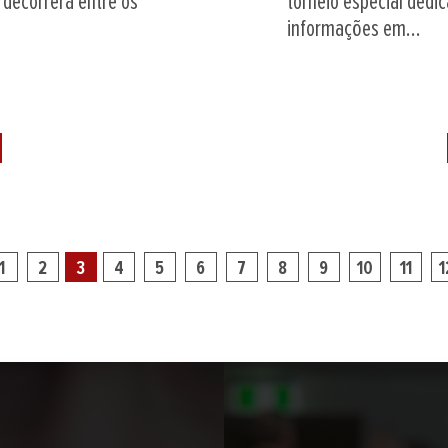
 decorrerá entre os
torneio especial dedi
informações em...
1
2
3
4
5
6
7
8
9
10
11
1