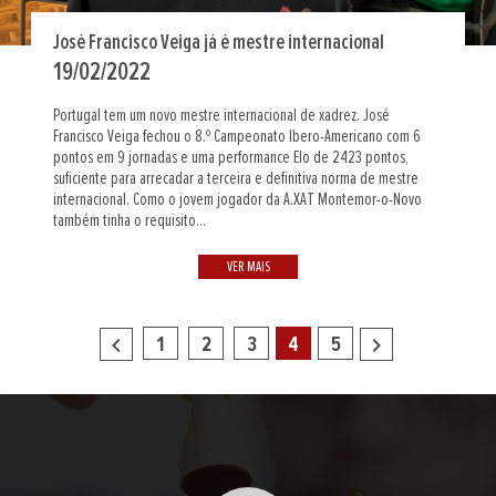
José Francisco Veiga já é mestre internacional
19/02/2022
Portugal tem um novo mestre internacional de xadrez. José
Francisco Veiga fechou o 8.º Campeonato Ibero-Americano com 6
pontos em 9 jornadas e uma performance Elo de 2423 pontos,
suficiente para arrecadar a terceira e definitiva norma de mestre
internacional. Como o jovem jogador da A.XAT Montemor-o-Novo
também tinha o requisito...
VER MAIS
navigate_before
navigate_next
1
2
3
4
5