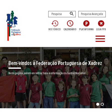
Pesquisa Avançada
HISTÓRICO
CALENDÁRIO
PLATAFORMA
LOJA FPX
menu
Bem-vindos à Federação Portuguesa de Xadrez
Neste página podem encontrar toda a informação do Xadrez Nacional.