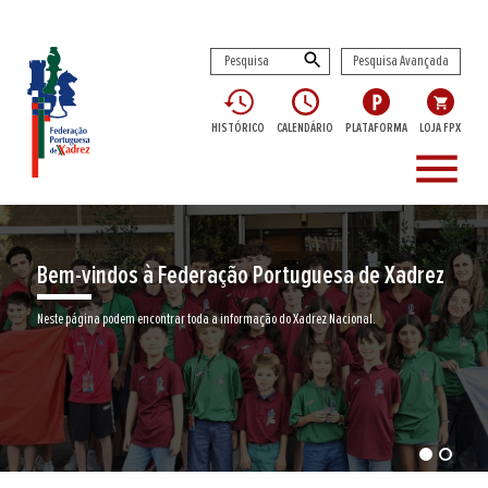
Pesquisa Avançada
HISTÓRICO
CALENDÁRIO
PLATAFORMA
LOJA FPX
menu
Bem-vindos à Federação Portuguesa de Xadrez
Neste página podem encontrar toda a informação do Xadrez Nacional.