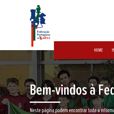
HOME
I
Encontre aqui o 
Junte-se a nós neste jogo milenar