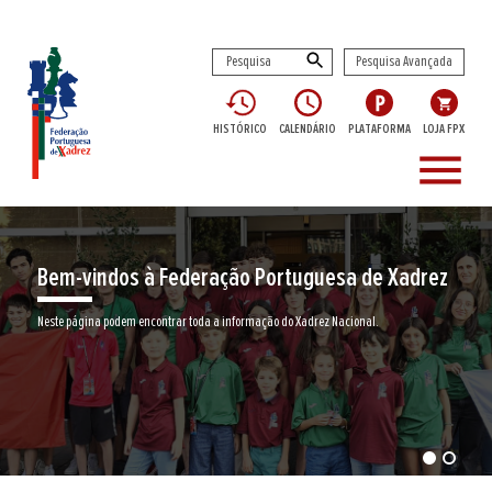
Pesquisa Avançada
HISTÓRICO
CALENDÁRIO
PLATAFORMA
LOJA FPX
menu
vindos à Federação Portuguesa de Xadrez
Enco
gina podem encontrar toda a informação do Xadrez Nacional.
Junte-se