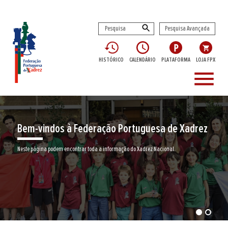
Pesquisa Avançada
HISTÓRICO
CALENDÁRIO
PLATAFORMA
LOJA FPX
menu
Bem-vindos à Federação Portuguesa de Xadrez
Neste página podem encontrar toda a informação do Xadrez Nacional.