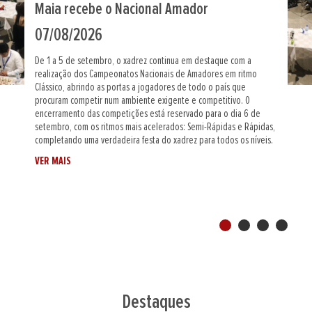
Nacionais femininos de ritmos rápidos na
Maia
04/08/2026
No próximo dia 30 de agosto, a cidade da Maia recebe os
Campeonatos Nacionais Femininos de Rápidas e de Semi-Rápidas,
provas individuais que abrem a semana de competições de xadrez
organizada neste recinto e que atribuem dois títulos nacionais na
vertente feminina. Durante o período da manhã terá lugar o
Campeonato Nacional Feminino de Rápidas, disputado em ritmo
rápido de 3m+2s jogada/lance, reunindo jogadoras de diferentes
clubes e associações de todo o país. No período da tarde joga-
VER MAIS
se...
Destaques