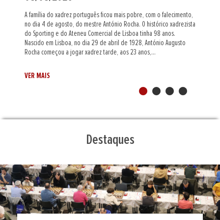
Na localidade montenegrina de Cetinje já se jogam os
Campeonatos da Europa de Sub-20 e Portugal está representado
nas competições feminina e absoluta, através, respetivamente, de
Margarida Correia (Vitória SC) e Filipa Camacho (Clube dos Galitos) e
de Gustavo Ribeiro (AX Gaia). Na primeira das nove...
VER MAIS
Destaques