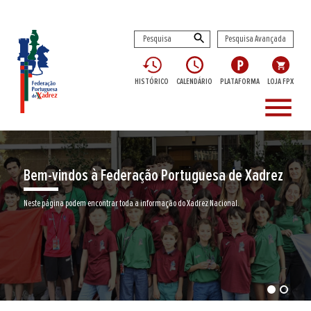
Pesquisa Avançada
HISTÓRICO
CALENDÁRIO
PLATAFORMA
LOJA FPX
menu
Encontre aqui o seu clube de Xadrez
Junte-se a nós neste jogo milenar