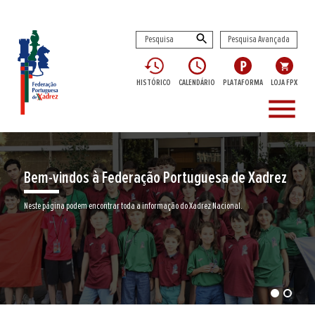
Pesquisa Avançada
HISTÓRICO
CALENDÁRIO
PLATAFORMA
LOJA FPX
menu
Bem-vindos à Federação Portuguesa de Xadrez
Neste página podem encontrar toda a informação do Xadrez Nacional.