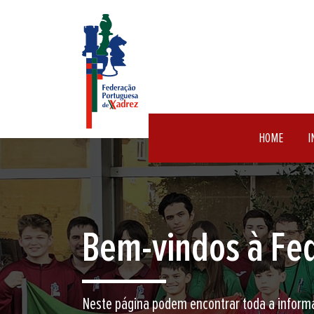
HOME
I
Encontre aqui o 
Junte-se a nós neste jogo milenar