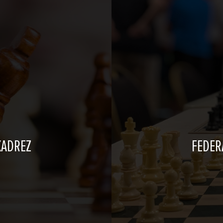
XADREZ
FEDER