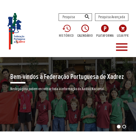
Pesquisa Avançada
HISTÓRICO
CALENDÁRIO
PLATAFORMA
LOJA FPX
menu
Bem-vindos à Federação Portuguesa de Xadrez
Neste página podem encontrar toda a informação do Xadrez Nacional.