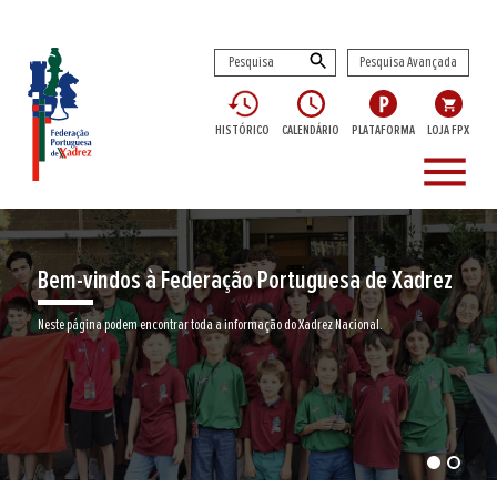
Pesquisa Avançada
HISTÓRICO
CALENDÁRIO
PLATAFORMA
LOJA FPX
menu
Bem-vindos à Federação Portuguesa de Xadrez
Neste página podem encontrar toda a informação do Xadrez Nacional.