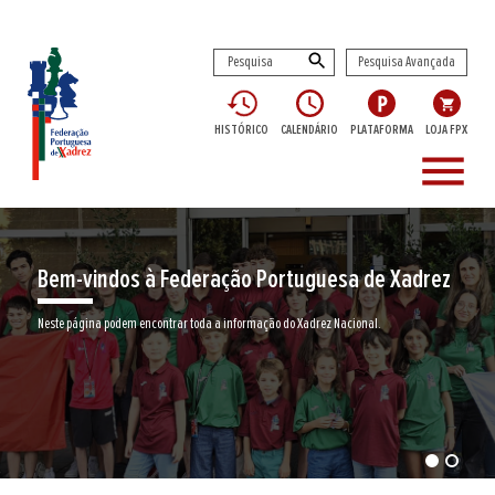
Pesquisa Avançada
HISTÓRICO
CALENDÁRIO
PLATAFORMA
LOJA FPX
menu
Bem-vindos à Federação Portuguesa de Xadrez
Neste página podem encontrar toda a informação do Xadrez Nacional.