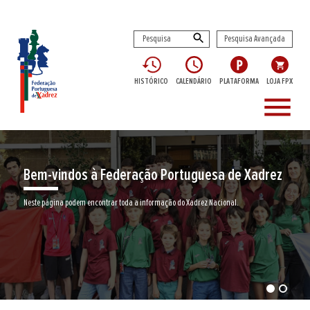
Pesquisa Avançada
HISTÓRICO
CALENDÁRIO
PLATAFORMA
LOJA FPX
menu
Bem-vindos à Federação Portuguesa de Xadrez
Neste página podem encontrar toda a informação do Xadrez Nacional.