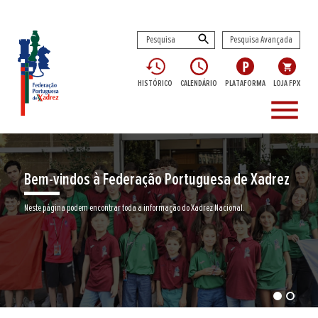
Pesquisa Avançada
HISTÓRICO
CALENDÁRIO
PLATAFORMA
LOJA FPX
menu
Bem-vindos à Federação Portuguesa de Xadrez
Neste página podem encontrar toda a informação do Xadrez Nacional.