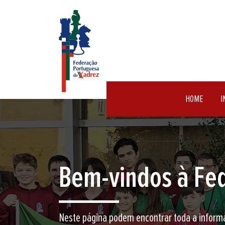
HOME
I
Encontre aqui o 
Junte-se a nós neste jogo milenar