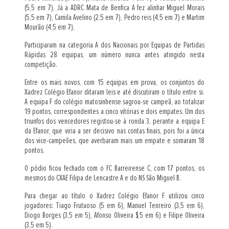
(5,5 em 7). Já a ADRC Mata de Benfica A fez alinhar Miguel Morais
(5,5 em 7), Camila Avelino (2,5 em 7), Pedro reis (4,5 em 7) e Martim
Mourão (4,5 em 7).
Participaram na categoria A dos Nacionais por Equipas de Partidas
Rápidas 28 equipas, um número nunca antes atingido nesta
competição.
Entre os mais novos, com 15 equipas em prova, os conjuntos do
Xadrez Colégio Efanor ditaram leis e até discutiram o título entre si.
A equipa F do colégio matosinhense sagrou-se campeã, ao totalizar
19 pontos, correspondentes a cinco vitórias e dois empates. Um dos
triunfos dos vencedores registou-se à ronda 3, perante a equipa E
da Efanor, que viria a ser decisivo nas contas finais, pois foi a única
dos vice-campeões, que averbaram mais um empate e somaram 18
pontos.
O pódio ficou fechado com o FC Barreirense C, com 17 pontos, os
mesmos do CXAE Filipa de Lencastre A e do NS São Miguel B.
Para chegar ao título o Xadrez Colégio Efanor F utilizou cinco
jogadores: Tiago Frutuoso (5 em 6), Manuel Tenreiro (3,5 em 6),
Diogo Borges (3,5 em 5), Afonso Oliveira $,5 em 6) e Filipe Oliveira
(3,5 em 5).