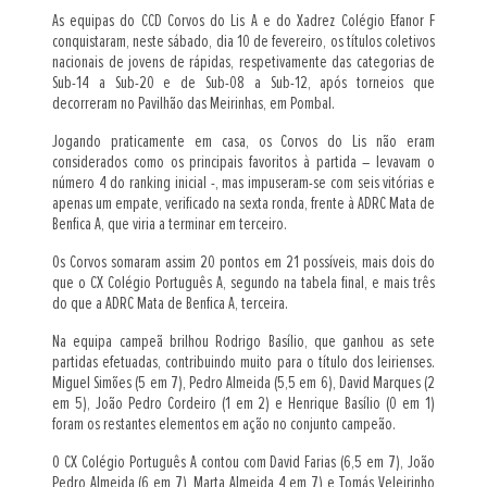
As equipas do CCD Corvos do Lis A e do Xadrez Colégio Efanor F
conquistaram, neste sábado, dia 10 de fevereiro, os títulos coletivos
nacionais de jovens de rápidas, respetivamente das categorias de
Sub-14 a Sub-20 e de Sub-08 a Sub-12, após torneios que
decorreram no Pavilhão das Meirinhas, em Pombal.
Jogando praticamente em casa, os Corvos do Lis não eram
considerados como os principais favoritos à partida – levavam o
número 4 do ranking inicial -, mas impuseram-se com seis vitórias e
apenas um empate, verificado na sexta ronda, frente à ADRC Mata de
Benfica A, que viria a terminar em terceiro.
Os Corvos somaram assim 20 pontos em 21 possíveis, mais dois do
que o CX Colégio Português A, segundo na tabela final, e mais três
do que a ADRC Mata de Benfica A, terceira.
Na equipa campeã brilhou Rodrigo Basílio, que ganhou as sete
partidas efetuadas, contribuindo muito para o título dos leirienses.
Miguel Simões (5 em 7), Pedro Almeida (5,5 em 6), David Marques (2
em 5), João Pedro Cordeiro (1 em 2) e Henrique Basílio (0 em 1)
foram os restantes elementos em ação no conjunto campeão.
O CX Colégio Português A contou com David Farias (6,5 em 7), João
Pedro Almeida (6 em 7), Marta Almeida 4 em 7) e Tomás Veleirinho