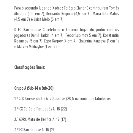
Para o segundo lugar do Xadrez Colégio Efanor E contribuíram Tomás
Almeida (5,5 em 7), Bernardo Beijoco (4,5 em 7), Maria Rita Matos
(4,5 em 7) e Luísa Melo (6 em 7).
O FC Barreirense C celebrou o terceiro lugar do pódio com os
jogadores Daniil Tarkin (4 em 7), Fedor Lubimov 5 em 7), Konstantin
Roamnov (5 em 7), Egor Karpov (4 em 4), Ekaterina Karpova (1 em 1)
e Matvey Mikhaylov (1 em 2).
Classificações Finais:
Grupo A (Sub-14 a Sub-20):
1.º CCD Corvos do Lis A, 20 pontos (20,5 na soma dos tabuleiros)
2.º CX Colégio Português A, 18 (22)
3.º ADRC Mata de Benfica A, 17 (17)
4.º FC Barreirense A, 16 (19)