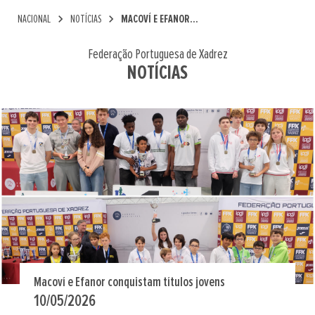
chevron_right
chevron_right
NACIONAL
NOTÍCIAS
MACOVÍ E EFANOR...
Federação Portuguesa de Xadrez
NOTÍCIAS
Macoví e Efanor conquistam títulos jovens
10/05/2026