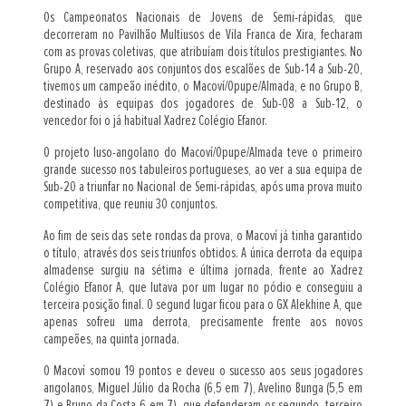
Os Campeonatos Nacionais de Jovens de Semi-rápidas, que
decorreram no Pavilhão Multiusos de Vila Franca de Xira, fecharam
com as provas coletivas, que atribuíam dois títulos prestigiantes. No
Grupo A, reservado aos conjuntos dos escalões de Sub-14 a Sub-20,
tivemos um campeão inédito, o Macoví/Opupe/Almada, e no Grupo B,
destinado às equipas dos jogadores de Sub-08 a Sub-12, o
vencedor foi o já habitual Xadrez Colégio Efanor.
O projeto luso-angolano do Macoví/Opupe/Almada teve o primeiro
grande sucesso nos tabuleiros portugueses, ao ver a sua equipa de
Sub-20 a triunfar no Nacional de Semi-rápidas, após uma prova muito
competitiva, que reuniu 30 conjuntos.
Ao fim de seis das sete rondas da prova, o Macoví já tinha garantido
o título, através dos seis triunfos obtidos. A única derrota da equipa
almadense surgiu na sétima e última jornada, frente ao Xadrez
Colégio Efanor A, que lutava por um lugar no pódio e conseguiu a
terceira posição final. O segund lugar ficou para o GX Alekhine A, que
apenas sofreu uma derrota, precisamente frente aos novos
campeões, na quinta jornada.
O Macoví somou 19 pontos e deveu o sucesso aos seus jogadores
angolanos, Miguel Júlio da Rocha (6,5 em 7), Avelino Bunga (5,5 em
7) e Bruno da Costa 6 em 7), que defenderam os segundo, terceiro