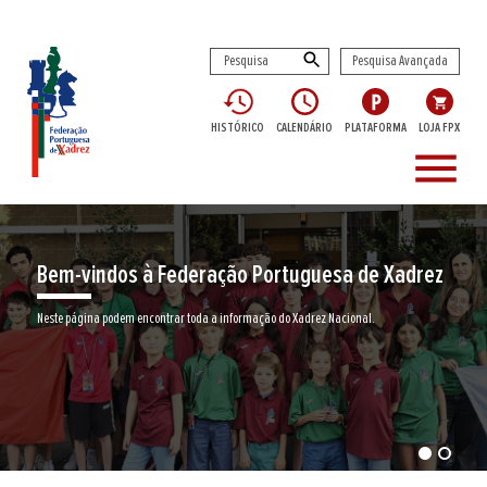
Pesquisa Avançada
HISTÓRICO
CALENDÁRIO
PLATAFORMA
LOJA FPX
menu
 à Federação Portuguesa de Xadrez
Encontre aq
encontrar toda a informação do Xadrez Nacional.
Junte-se a nós neste