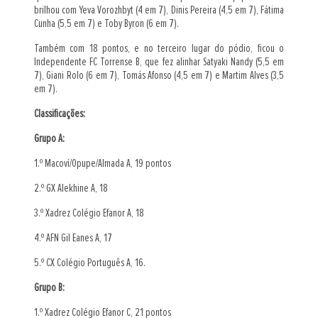
brilhou com Yeva Vorozhbyt (4 em 7), Dinis Pereira (4,5 em 7), Fátima
Cunha (5,5 em 7) e Toby Byron (6 em 7).
Também com 18 pontos, e no terceiro lugar do pódio, ficou o
Independente FC Torrense B, que fez alinhar Satyaki Nandy (5,5 em
7), Giani Rolo (6 em 7), Tomás Afonso (4,5 em 7) e Martim Alves (3,5
em 7).
Classificações:
Grupo A:
1.º Macoví/Opupe/Almada A, 19 pontos
2.º GX Alekhine A, 18
3.º Xadrez Colégio Efanor A, 18
4.º AFN Gil Eanes A, 17
5.º CX Colégio Português A, 16.
Grupo B:
1.º Xadrez Colégio Efanor C, 21 pontos