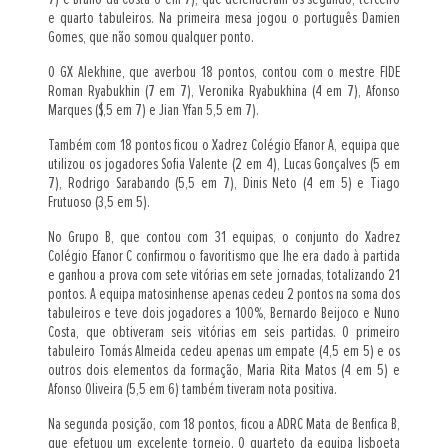
e quarto tabuleiros. Na primeira mesa jogou o português Damien
Gomes, que não somou qualquer ponto.
O GX Alekhine, que averbou 18 pontos, contou com o mestre FIDE
Roman Ryabukhin (7 em 7), Veronika Ryabukhina (4 em 7), Afonso
Marques ($,5 em 7) e Jian Yfan 5,5 em 7).
Também com 18 pontos ficou o Xadrez Colégio Efanor A, equipa que
utilizou os jogadores Sofia Valente (2 em 4), Lucas Gonçalves (5 em
7), Rodrigo Sarabando (5,5 em 7), Dinis Neto (4 em 5) e Tiago
Frutuoso (3,5 em 5).
No Grupo B, que contou com 31 equipas, o conjunto do Xadrez
Colégio Efanor C confirmou o favoritismo que lhe era dado à partida
e ganhou a prova com sete vitórias em sete jornadas, totalizando 21
pontos. A equipa matosinhense apenas cedeu 2 pontos na soma dos
tabuleiros e teve dois jogadores a 100%, Bernardo Beijoco e Nuno
Costa, que obtiveram seis vitórias em seis partidas. O primeiro
tabuleiro Tomás Almeida cedeu apenas um empate (4,5 em 5) e os
outros dois elementos da formação, Maria Rita Matos (4 em 5) e
Afonso Oliveira (5,5 em 6) também tiveram nota positiva.
Na segunda posição, com 18 pontos, ficou a ADRC Mata de Benfica B,
que efetuou um excelente torneio. O quarteto da equipa lisboeta