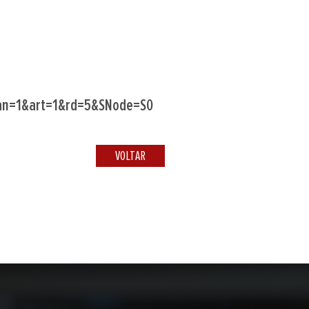
?lan=1&art=1&rd=5&SNode=S0
VOLTAR