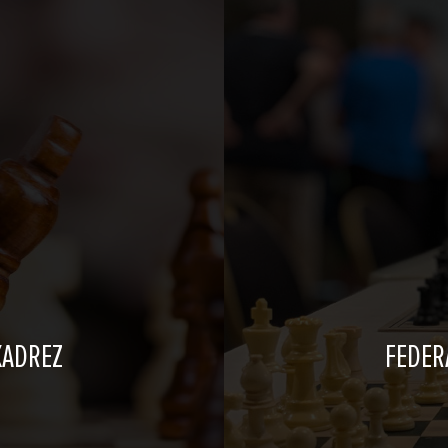
XADREZ
FEDER