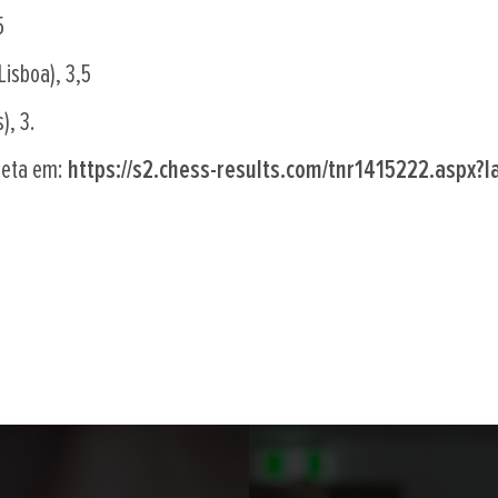
5
Lisboa), 3,5
), 3.
leta em:
https://s2.chess-results.com/tnr1415222.aspx