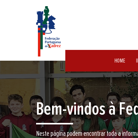
HOME
I
Encontre aqui o 
Junte-se a nós neste jogo milenar