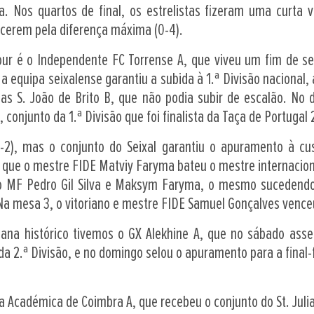
a. Nos quartos de final, os estrelistas fizeram uma curta 
cerem pela diferença máxima (0-4).
four é o Independente FC Torrense A, que viveu um fim de se
, a equipa seixalense garantiu a subida à 1.ª Divisão nacional
las S. João de Brito B, que não podia subir de escalão. No 
, conjunto da 1.ª Divisão que foi finalista da Taça de Portugal
2), mas o conjunto do Seixal garantiu o apuramento à cus
em que o mestre FIDE Matviy Faryma bateu o mestre internacio
o MF Pedro Gil Silva e Maksym Faryma, o mesmo sucedendo 
a mesa 3, o vitoriano e mestre FIDE Samuel Gonçalves vence
a histórico tivemos o GX Alekhine A, que no sábado asseg
a 2.ª Divisão, e no domingo selou o apuramento para a final-f
 a Académica de Coimbra A, que recebeu o conjunto do St. Julia