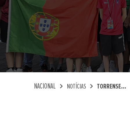
chevron_right
chevron_right
NACIONAL
NOTÍCIAS
TORRENSE...