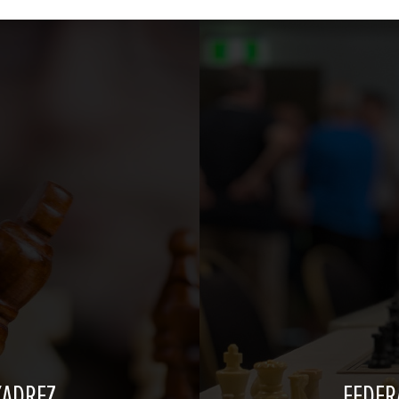
XADREZ
FEDER