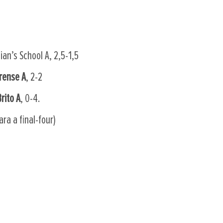
lian’s School A, 2,5-1,5
rense A
, 2-2
rito A
, 0-4.
ra a final-four)