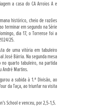
viagem a casa do CA Arroios A e
mana histórico, cheio de razões
, ao terminar em segundo na Série
domingo, dia 17, o Torrense foi a
 2024/25.
ta de uma vitória em tabuleiro
nal José Bárria. Na segunda mesa
no quarto tabuleiro, na partida
u André Martins.
urou a subida à 1.ª Divisão, ao
our da Taça, ao triunfar na visita
n’s School e venceu, por 2,5-1,5.