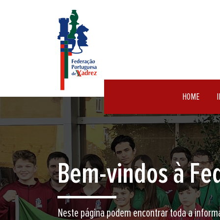
HOME
I
Encontre aqui o 
Junte-se a nós neste jogo milenar