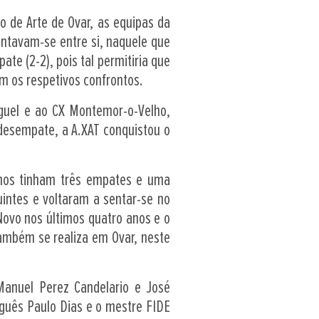
o de Arte de Ovar, as equipas da
rontavam-se entre si, naquele que
ate (2-2), pois tal permitiria que
m os respetivos confrontos.
guel e ao CX Montemor-o-Velho,
desempate, a A.XAT conquistou o
anos tinham três empates e uma
intes e voltaram a sentar-se no
Novo nos últimos quatro anos e o
também se realiza em Ovar, neste
Manuel Perez Candelario e José
uguês Paulo Dias e o mestre FIDE