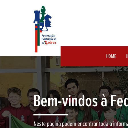
HOME
I
Encontre aqui o 
Junte-se a nós neste jogo milenar