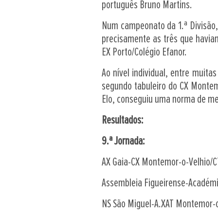
português Bruno Martins.
Num campeonato da 1.ª Divisão, 
precisamente as três que havia
EX Porto/Colégio Efanor.
Ao nível individual, entre muit
segundo tabuleiro do CX Monte
Elo, conseguiu uma norma de mes
Resultados:
9.ª Jornada:
AX Gaia-CX Montemor-o-Velhio/C
Assembleia Figueirense-Académi
NS São Miguel-A.XAT Montemor-o