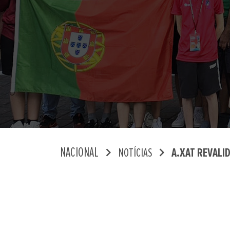
chevron_right
chevron_right
NACIONAL
NOTÍCIAS
A.XAT REVALID