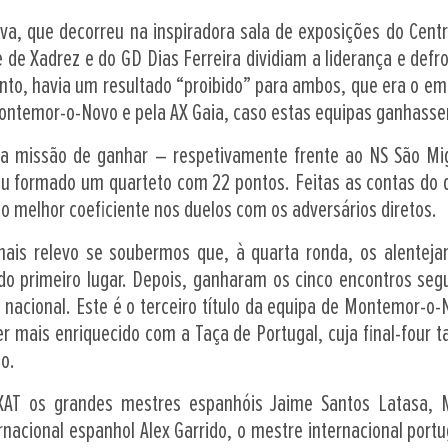
va, que decorreu na inspiradora sala de exposições do Centr
e de Xadrez e do GD Dias Ferreira dividiam a liderança e def
anto, havia um resultado “proibido” para ambos, que era o emp
ontemor-o-Novo e pela AX Gaia, caso estas equipas ganhasse
 a missão de ganhar – respetivamente frente ao NS São Mi
cou formado um quarteto com 22 pontos. Feitas as contas do 
 ao melhor coeficiente nos duelos com os adversários diretos.
 mais relevo se soubermos que, à quarta ronda, os alentej
do primeiro lugar. Depois, ganharam os cinco encontros segu
 nacional. Este é o terceiro título da equipa de Montemor-o-
r mais enriquecido com a Taça de Portugal, cuja final-four 
ho.
XAT os grandes mestres espanhóis Jaime Santos Latasa, 
rnacional espanhol Alex Garrido, o mestre internacional port