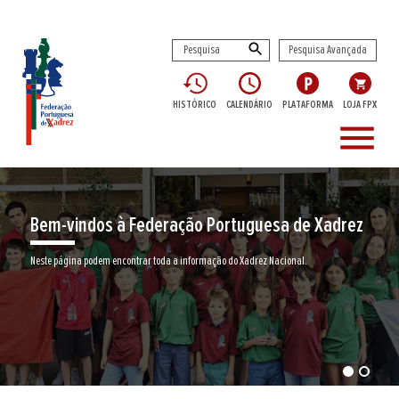
Pesquisa Avançada
HISTÓRICO
CALENDÁRIO
PLATAFORMA
LOJA FPX
menu
ração Portuguesa de Xadrez
Encontre aqui o se
da a informação do Xadrez Nacional.
Junte-se a nós neste jogo milenar