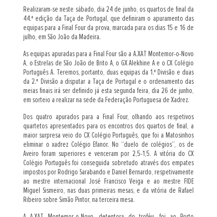
Realizaram-se neste sábado, dia 24 de junho, os quartos de final da
44.ª edição da Taça de Portugal, que definiram o apuramento das
equipas para a Final Four da prova, marcada para os dias 15 e 16 de
julho, em São João da Madeira.
As equipas apuradas para a Final Four são a A.XAT Montemor-o-Novo
A, o Estrelas de São João de Brito A, o GX Alekhine A e o CX Colégio
Português A. Teremos, portanto, duas equipas da 1.ª Divisão e duas
da 2.ª Divisão a disputar a Taça de Portugal e o ordenamento das
meias finais irá ser definido já esta segunda feira, dia 26 de junho,
em sorteio a realizar na sede da Federação Portuguesa de Xadrez.
Dos quatro apurados para a Final Four, olhando aos respetivos
quartetos apresentados para os encontros dos quartos de final, a
maior surpresa veio do CX Colégio Português, que foi a Matosinhos
eliminar o xadrez Colégio Efanor. No “duelo de colégios”, os de
Aveiro foram superiores e venceram por 2,5-1,5. A vitória do CX
Colégio Português foi conseguida sobretudo através dos empates
impostos por Rodrigo Sarabando e Daniel Bernardo, respetivamente
ao mestre internacional José Francisco Veiga e ao mestre FIDE
Miguel Sismeiro, nas duas primeiras mesas, e da vitória de Rafael
Ribeiro sobre Simão Pintor, na terceira mesa.
A A.XAT Montemor-o-Novo, detentora do troféu, foi ao Porto