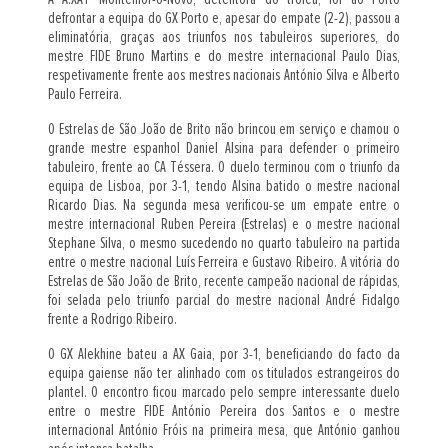
defrontar a equipa do GX Porto e, apesar do empate (2-2), passou a
eliminatória, graças aos triunfos nos tabuleiros superiores, do
mestre FIDE Bruno Martins e do mestre internacional Paulo Dias,
respetivamente frente aos mestres nacionais António Silva e Alberto
Paulo Ferreira.
O Estrelas de São João de Brito não brincou em serviço e chamou o
grande mestre espanhol Daniel Alsina para defender o primeiro
tabuleiro, frente ao CA Téssera. O duelo terminou com o triunfo da
equipa de Lisboa, por 3-1, tendo Alsina batido o mestre nacional
Ricardo Dias. Na segunda mesa verificou-se um empate entre o
mestre internacional Ruben Pereira (Estrelas) e o mestre nacional
Stephane Silva, o mesmo sucedendo no quarto tabuleiro na partida
entre o mestre nacional Luís Ferreira e Gustavo Ribeiro. A vitória do
Estrelas de São João de Brito, recente campeão nacional de rápidas,
foi selada pelo triunfo parcial do mestre nacional André Fidalgo
frente a Rodrigo Ribeiro.
O GX Alekhine bateu a AX Gaia, por 3-1, beneficiando do facto da
equipa gaiense não ter alinhado com os titulados estrangeiros do
plantel. O encontro ficou marcado pelo sempre interessante duelo
entre o mestre FIDE António Pereira dos Santos e o mestre
internacional António Fróis na primeira mesa, que António ganhou