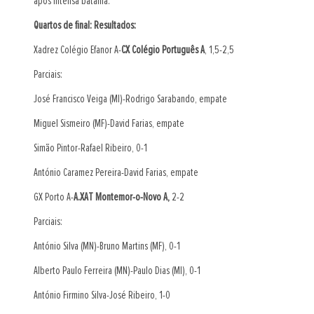
após intensa batalha.
Quartos de final: Resultados:
Xadrez Colégio Efanor A-
CX Colégio Português A
, 1,5-2,5
Parciais:
José Francisco Veiga (MI)-Rodrigo Sarabando, empate
Miguel Sismeiro (MF)-David Farias, empate
Simão Pintor-Rafael Ribeiro, 0-1
António Caramez Pereira-David Farias, empate
GX Porto A-
A.XAT Montemor-o-Novo A,
2-2
Parciais:
António Silva (MN)-Bruno Martins (MF), 0-1
Alberto Paulo Ferreira (MN)-Paulo Dias (MI), 0-1
António Firmino Silva-José Ribeiro, 1-0