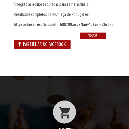
A negrito as equipas apuradas para as meias finais.
Resultados completos da 44.ª Taça de Portugal em:
https://chess-results.com/tnr688799.aspx?lan=10&art=2&rd=5
VOLTAR
PARTILHAR NO FACEBOOK