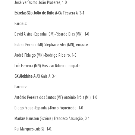
José Veríssimo-João Prazeres, 1-0
Estrelas São João de Brito A
-CA Téssera A, 3-1
Parciais:
David Alsina (Espanha, GM)-Ricardo Dias (MN), 1-0
Ruben Pereira (MI)-Stephane Silva (MN), empate
André Fidalgo (MN)-Rodrigo Ribeiro, 1-0
Luís Ferreira (MN)-Gustavo Ribeiro, empate
GX Alekhine A
-AX Gaia A, 3-1
Parciais:
António Pereira dos Santos (MF)-António Fróis (MI), 1-0
Diego Freijo (Espanha)-Bruno Figueiredo, 1-0
Markus Hansson (Estónia)-Francisco Assunção, 0-1
Rui Marques-Luís Sá, 1-0.