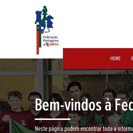
HOME
I
Encontre aqui o 
Junte-se a nós neste jogo milenar