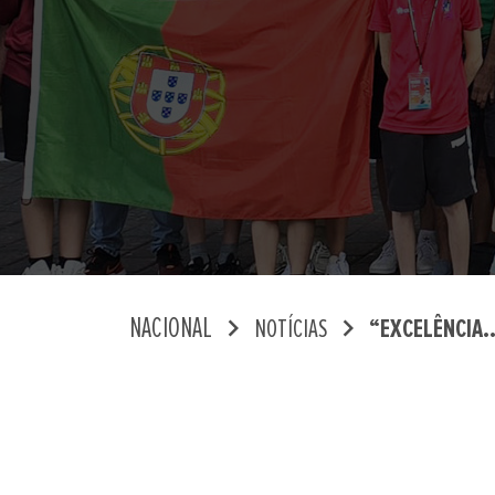
chevron_right
chevron_right
NACIONAL
NOTÍCIAS
“EXCELÊNCIA..