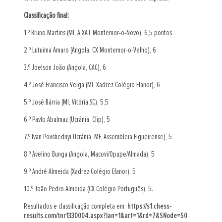
Classificação final:
1.º Bruno Martins (MI, A.XAT Montemor-o-Novo), 6,5 pontos
2.º Lutuima Amaro (Angola, CX Montemor-o-Velho), 6
3.º Joelson João (Angola, CAC), 6
4.º José Francisco Veiga (MI, Xadrez Colégio Efanor), 6
5.º José Bárria (MI, Vitória SC), 5,5
6.º Pavlo Abalmaz (Ucrânia, Clip), 5
7.º Ivan Povshednyi Ucrânia, MF, Assembleia Figueirense), 5
8.º Avelino Bunga (Angola, Macovi/Opupe/Almada), 5
9.º André Almeida (Xadrez Colégio Efanor), 5
10.º João Pedro Almeida (CX Colégio Português), 5.
Resultados e classificação completa em:
https://s1.chess-
results.com/tnr1330004.aspx?lan=1&art=1&rd=7&SNode=S0