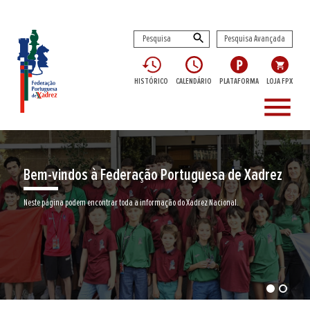
Pesquisa Avançada
HISTÓRICO
CALENDÁRIO
PLATAFORMA
LOJA FPX
menu
Bem-vindos à Federação Portuguesa de Xadrez
Neste página podem encontrar toda a informação do Xadrez Nacional.