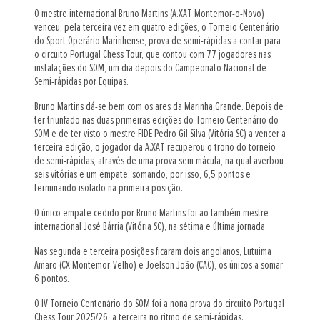
O mestre internacional Bruno Martins (A.XAT Montemor-o-Novo)
venceu, pela terceira vez em quatro edições, o Torneio Centenário
do Sport Operário Marinhense, prova de semi-rápidas a contar para
o circuito Portugal Chess Tour, que contou com 77 jogadores nas
instalações do SOM, um dia depois do Campeonato Nacional de
Semi-rápidas por Equipas.
Bruno Martins dá-se bem com os ares da Marinha Grande. Depois de
ter triunfado nas duas primeiras edições do Torneio Centenário do
SOM e de ter visto o mestre FIDE Pedro Gil Silva (Vitória SC) a vencer a
terceira edição, o jogador da A.XAT recuperou o trono do torneio
de semi-rápidas, através de uma prova sem mácula, na qual averbou
seis vitórias e um empate, somando, por isso, 6,5 pontos e
terminando isolado na primeira posição.
O único empate cedido por Bruno Martins foi ao também mestre
internacional José Bárria (Vitória SC), na sétima e última jornada.
Nas segunda e terceira posições ficaram dois angolanos, Lutuima
Amaro (CX Montemor-Velho) e Joelson João (CAC), os únicos a somar
6 pontos.
O IV Torneio Centenário do SOM foi a nona prova do circuito Portugal
Chess Tour 2025/26, a terceira no ritmo de semi-rápidas.