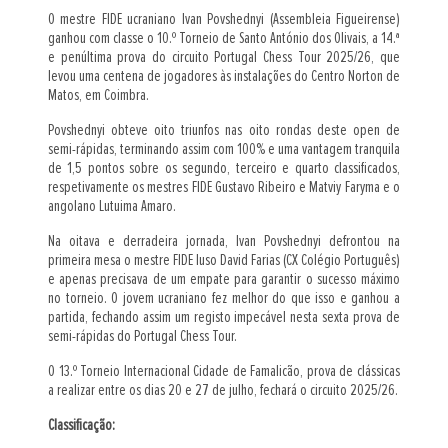
O mestre FIDE ucraniano Ivan Povshednyi (Assembleia Figueirense)
ganhou com classe o 10.º Torneio de Santo António dos Olivais, a 14.ª
e penúltima prova do circuito Portugal Chess Tour 2025/26, que
levou uma centena de jogadores às instalações do Centro Norton de
Matos, em Coimbra.
Povshednyi obteve oito triunfos nas oito rondas deste open de
semi-rápidas, terminando assim com 100% e uma vantagem tranquila
de 1,5 pontos sobre os segundo, terceiro e quarto classificados,
respetivamente os mestres FIDE Gustavo Ribeiro e Matviy Faryma e o
angolano Lutuima Amaro.
Na oitava e derradeira jornada, Ivan Povshednyi defrontou na
primeira mesa o mestre FIDE luso David Farias (CX Colégio Português)
e apenas precisava de um empate para garantir o sucesso máximo
no torneio. O jovem ucraniano fez melhor do que isso e ganhou a
partida, fechando assim um registo impecável nesta sexta prova de
semi-rápidas do Portugal Chess Tour.
O 13.º Torneio Internacional Cidade de Famalicão, prova de clássicas
a realizar entre os dias 20 e 27 de julho, fechará o circuito 2025/26.
Classificação: