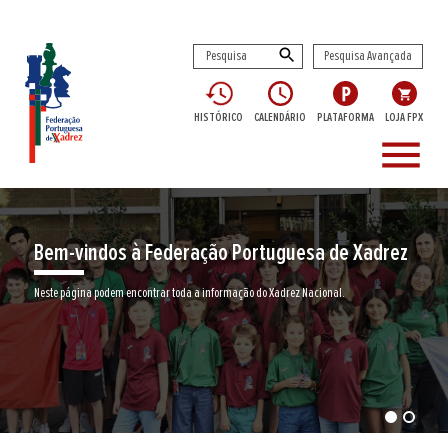
Pesquisa Avançada
HISTÓRICO
CALENDÁRIO
PLATAFORMA
LOJA FPX
menu
Bem-vindos à Federação Portuguesa de Xadrez
Neste página podem encontrar toda a informação do Xadrez Nacional.