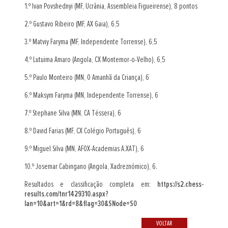
1.º Ivan Povshednyi (MF, Ucrânia, Assembleia Figueirense), 8 pontos
2.º Gustavo Ribeiro (MF, AX Gaia), 6,5
3.º Matviy Faryma (MF, Independente Torrense), 6,5
4.º Lutuima Amaro (Angola, CX Montemor-o-Velho), 6,5
5.º Paulo Monteiro (MN, O Amanhã da Criança), 6
6.º Maksym Faryma (MN, Independente Torrense), 6
7.º Stephane Silva (MN, CA Téssera), 6
8.º David Farias (MF, CX Colégio Português), 6
9.º Miguel Silva (MN, AFOX-Academias A.XAT), 6
10.º Josemar Cabingano (Angola, Xadreznómico), 6.
Resultados e classificação completa em:
https://s2.chess-
results.com/tnr1429310.aspx?
lan=10&art=1&rd=8&flag=30&SNode=S0
VOLTAR