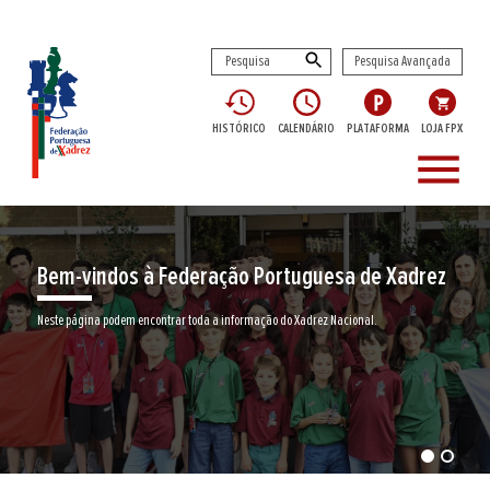
Pesquisa Avançada
HISTÓRICO
CALENDÁRIO
PLATAFORMA
LOJA FPX
menu
Bem-vindos à Federação Portuguesa de Xadrez
Neste página podem encontrar toda a informação do Xadrez Nacional.